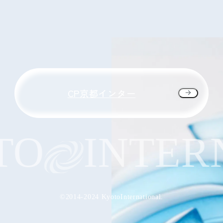
CP京都インター
O
INTERN
©2014-2024 KyotoInternational.