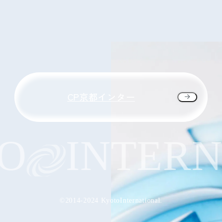
CP京都インター
INTERNA
©2014-2024 KyotoInternational.