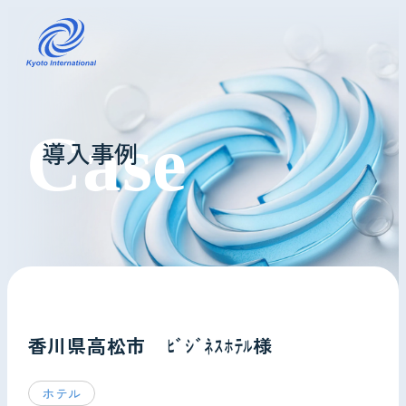
コインランドリーレンタル
導入事例
ホテル様へ
掃除・メンテナンス
導入事例
よくあるご質問
香川県高松市 ﾋﾞｼﾞﾈｽﾎﾃﾙ様
会社情報
ホテル