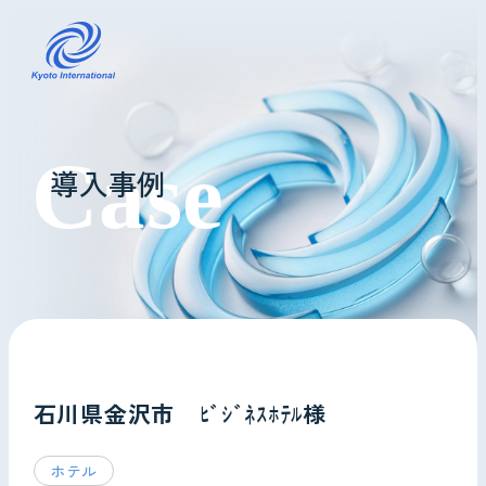
コインランドリーレンタル
導入事例
ホテル様へ
掃除・メンテナンス
導入事例
よくあるご質問
石川県金沢市 ﾋﾞｼﾞﾈｽﾎﾃﾙ様
会社情報
ホテル