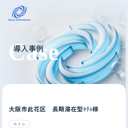
コインランドリーレンタル
導入事例
ホテル様へ
掃除・メンテナンス
導入事例
よくあるご質問
大阪市此花区 長期滞在型ﾎﾃﾙ様
会社情報
ホテル