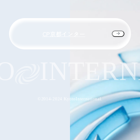
CP京都インター
INTERNA
©2014-2024 KyotoInternational.