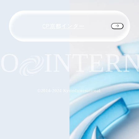
CP京都インター
O
INTERN
©2014-2024 KyotoInternational.