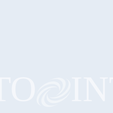
O
INT