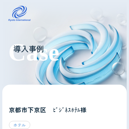
コインランドリーレンタル
導入事例
ホテル様へ
掃除・メンテナンス
導入事例
よくあるご質問
京都市下京区 ﾋﾞｼﾞﾈｽﾎﾃﾙ様
会社情報
ホテル