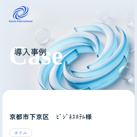
コインランドリーレンタル
導入事例
ホテル様へ
掃除・メンテナンス
導入事例
よくあるご質問
京都市下京区 ﾋﾞｼﾞﾈｽﾎﾃﾙ様
会社情報
ホテル