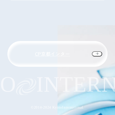
CP京都インター
O
INTERN
©2014-2024 KyotoInternational.