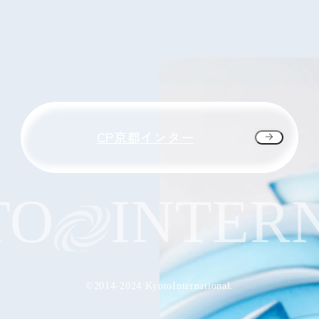
CP京都インター
O
INTERN
©2014-2024 KyotoInternational.