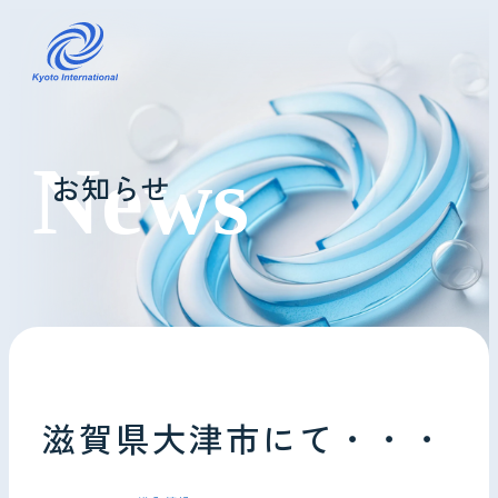
コインランドリーレンタル
お知らせ
ホテル様へ
掃除・メンテナンス
導入事例
よくあるご質問
滋賀県大津市にて・・・
会社情報