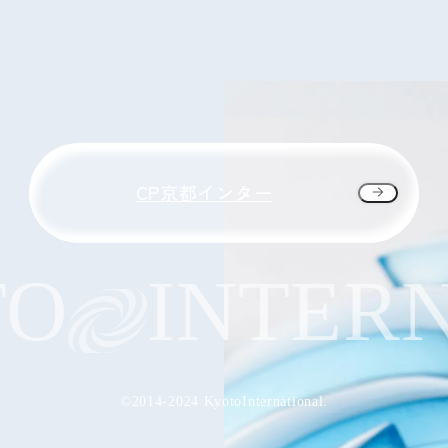
CP京都インター
INTERNA
©2014-2024 KyotoInternational.