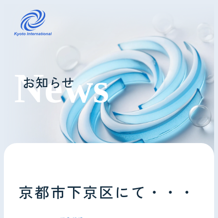
コインランドリーレンタル
お知らせ
ホテル様へ
掃除・メンテナンス
導入事例
よくあるご質問
京都市下京区にて・・・
会社情報