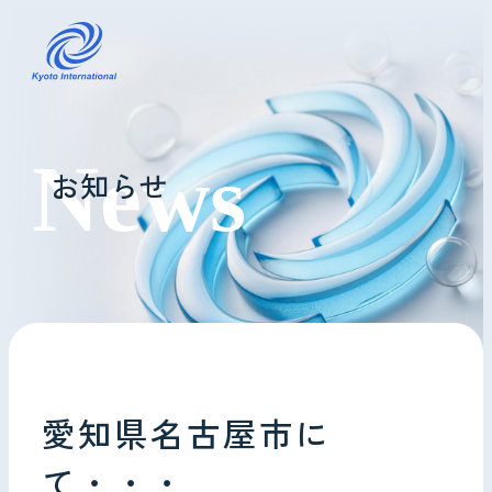
コインランドリーレンタル
お知らせ
ホテル様へ
掃除・メンテナンス
導入事例
よくあるご質問
愛知県名古屋市に
会社情報
て・・・