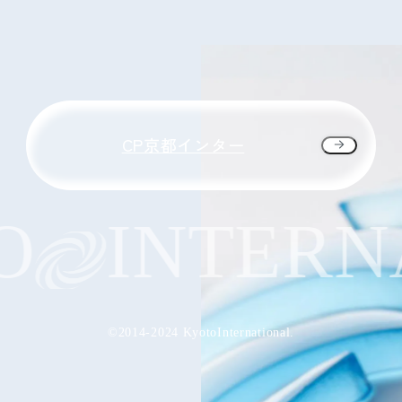
CP京都インター
INTERNA
©2014-2024 KyotoInternational.