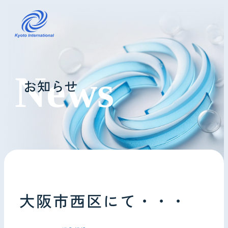
コインランドリーレンタル
お知らせ
ホテル様へ
掃除・メンテナンス
導入事例
よくあるご質問
大阪市西区にて・・・
会社情報