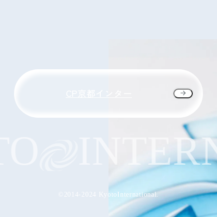
CP京都インター
O
INTERN
©2014-2024 KyotoInternational.