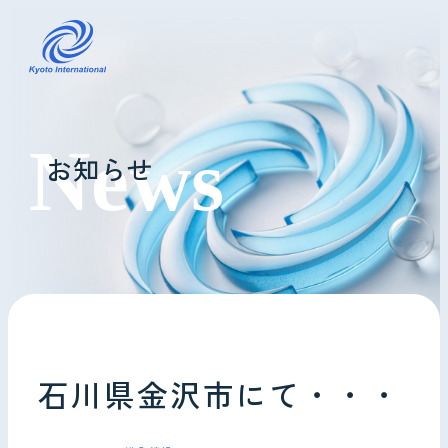
コインランドリーレンタル
お知らせ
ホテル様へ
掃除・メンテナンス
導入事例
よくあるご質問
石川県金沢市にて・・・
会社情報