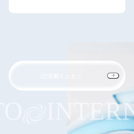
CP京都インター
O
INTERN