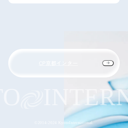
CP京都インター
O
INTERN
©2014-2024 KyotoInternational.