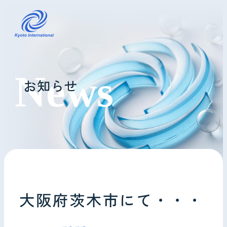
コインランドリーレンタル
お知らせ
ホテル様へ
掃除・メンテナンス
導入事例
よくあるご質問
大阪府茨木市にて・・・
会社情報