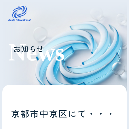
コインランドリーレンタル
お知らせ
ホテル様へ
掃除・メンテナンス
導入事例
よくあるご質問
京都市中京区にて・・・
会社情報