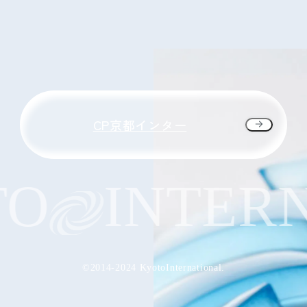
CP京都インター
O
INTERN
©2014-2024 KyotoInternational.