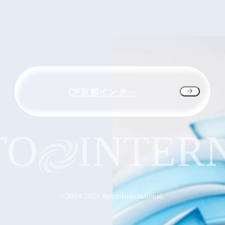
CP京都インター
O
INTERN
©2014-2024 KyotoInternational.