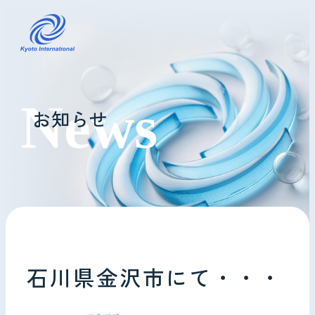
コインランドリーレンタル
お知らせ
ホテル様へ
掃除・メンテナンス
導入事例
よくあるご質問
石川県金沢市にて・・・
会社情報