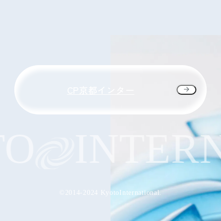
CP京都インター
O
INTERN
©2014-2024 KyotoInternational.