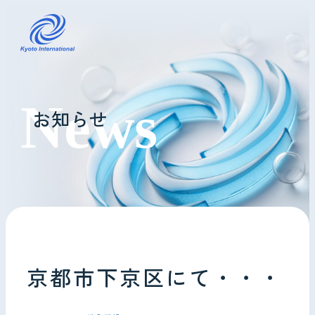
コインランドリーレンタル
お知らせ
ホテル様へ
掃除・メンテナンス
導入事例
よくあるご質問
京都市下京区にて・・・
会社情報