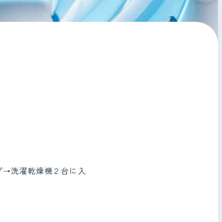
プ→洗濯乾燥機２台に入