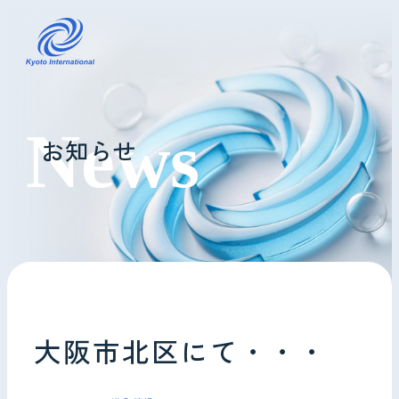
コインランドリーレンタル
お知らせ
ホテル様へ
掃除・メンテナンス
導入事例
よくあるご質問
大阪市北区にて・・・
会社情報