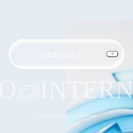
CP京都インター
INTERNA
©2014-2024 KyotoInternational.