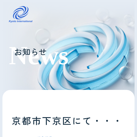
コインランドリーレンタル
お知らせ
ホテル様へ
掃除・メンテナンス
導入事例
よくあるご質問
京都市下京区にて・・・
会社情報