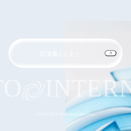
CP京都インター
O
INTERN
©2014-2024 KyotoInternational.