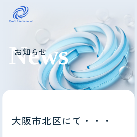
コインランドリーレンタル
お知らせ
ホテル様へ
掃除・メンテナンス
導入事例
よくあるご質問
大阪市北区にて・・・
会社情報