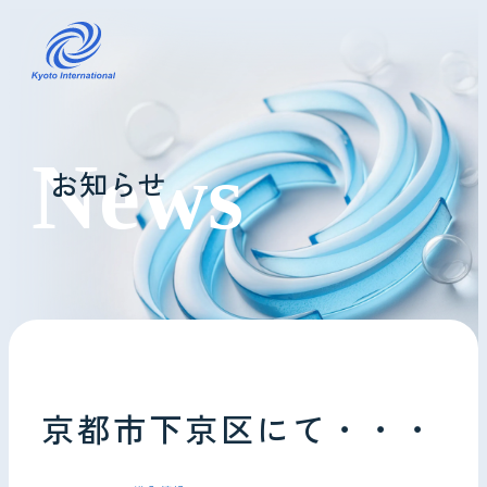
コインランドリーレンタル
お知らせ
ホテル様へ
掃除・メンテナンス
導入事例
よくあるご質問
京都市下京区にて・・・
会社情報