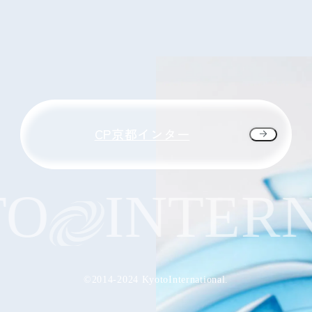
CP京都インター
O
INTERN
©2014-2024 KyotoInternational.