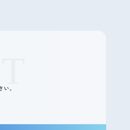
T
さい。
。