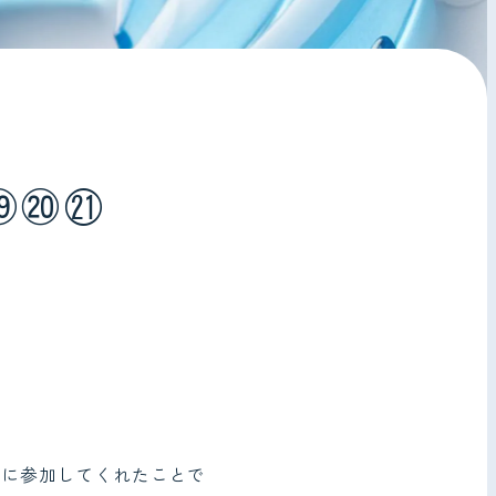
⑲⑳㉑
緒に参加してくれたことで