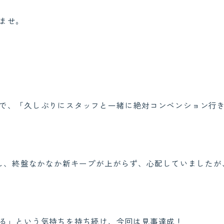
ませ。
で、「久しぶりにスタッフと一緒に絶対コンベンション行
かし、終盤なかなか新キープが上がらず、心配していました
る」という気持ちを持ち続け、今回は見事達成！