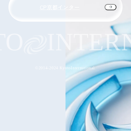
CP京都インター
O
INTERN
©2014-2024 KyotoInternational.