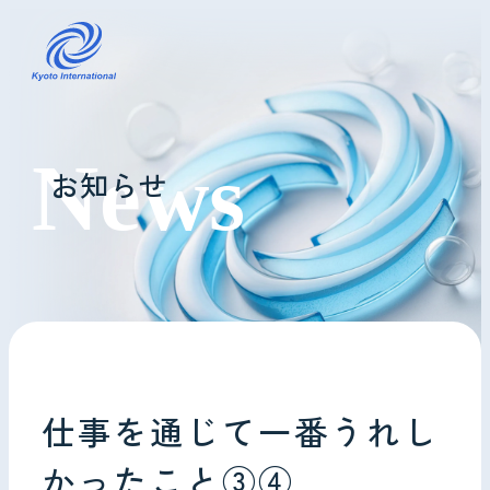
コインランドリーレンタル
お知らせ
ホテル様へ
掃除・メンテナンス
導入事例
よくあるご質問
仕事を通じて一番うれし
会社情報
かったこと③④