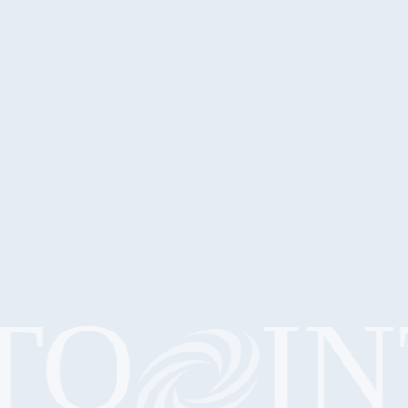
O
INT