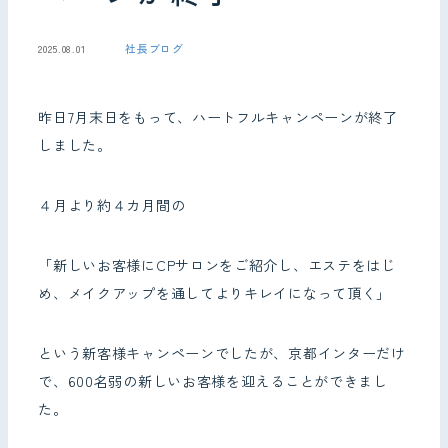
社長ブログ
2025.08.01
お問い合わせ
昨日7月末日をもって、ハートフルキャンペーンが終了
しました。
４月より約４カ月間の
「新しいお客様にCPサロンをご紹介し、エステをはじ
め、メイクアップを通してよりキレイになって頂く」
という新客様キャンペーンでしたが、京都インターだけ
で、600名弱の新しいお客様を迎えることができまし
た。