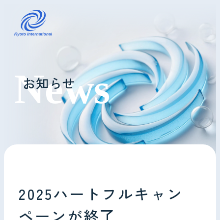
コインランドリーレンタル
お知らせ
ホテル様へ
掃除・メンテナンス
導入事例
よくあるご質問
2025ハートフルキャン
会社情報
ペーンが終了