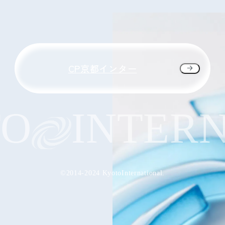
CP京都インター
O
INTERN
©2014-2024 KyotoInternational.