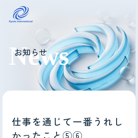
コインランドリーレンタル
お知らせ
ホテル様へ
掃除・メンテナンス
導入事例
よくあるご質問
仕事を通じて一番うれし
会社情報
かったこと⑤⑥