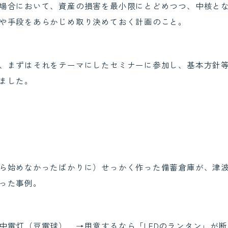
場合において、資産の損害を最小限にとどめつつ、中核と
や手段をあらかじめ取り決めておく計画のこと。
、まずはそれをテーマにしたセミナーに参加し、基本方針
ました。
ら始めなかったばかりに）せっかく作った備蓄倉庫が、津
った事例。
中電灯（豆電球） →用意するなら「LEDのランタン」が