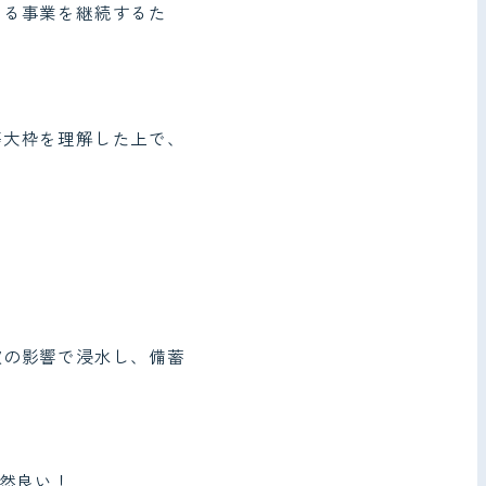
なる事業を継続するた
等大枠を理解した上で、
波の影響で浸水し、備蓄
断然良い！