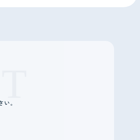
T
さい。
。