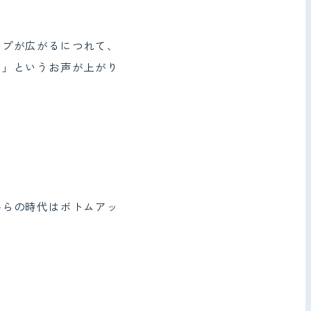
ープが広がるにつれて、
・」というお声が上がり
からの時代はボトムアッ
〉