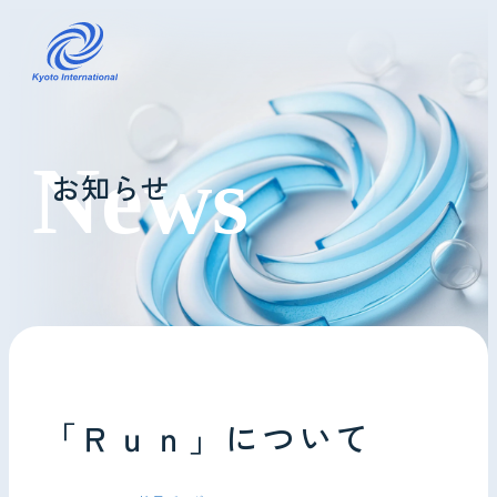
コインランドリーレンタル
お知らせ
ホテル様へ
掃除・メンテナンス
導入事例
よくあるご質問
「Ｒｕｎ」について
会社情報