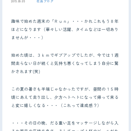
社長ブログ
2015.09.05
お問い合わせ
趣味で始めた週末の「Ｒｕｎ」・・・かれこれもう８年
ほどになります（華々しい活躍、タイムなどは一切あり
ませんが・・・）
始めた頃は、３ｋｍでギブアップでしたが、今では１週
間走らない日が続くと気持ち悪くなってしまう自分に驚
かされます(笑)
この夏の暑さも半端じゃなかったですが、昼間の１５時
頃にあえて走り出し、夕方ヘトヘトになって帰って来る
と変に嬉しくなる・・・（これって達成感？）
・・・その日の晩、だる重い足をマッサージしながら入
るお風呂の気持ち良さ。そしてコップ１杯のビールがた