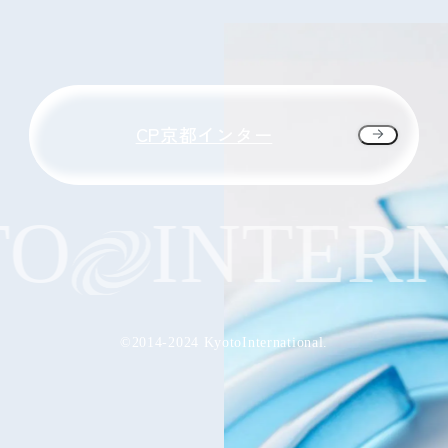
CP京都インター
O
INTERN
©2014-2024 KyotoInternational.